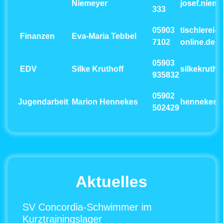
Niemeyer
josef.nie
333
05903
tischlerei-
Finanzen
Eva-Maria Tebbel
7102
online.de
05903
EDV
Silke Kruthoff
silkekruth
935832
05902
Jugendarbeit
Marion Hennekes
hennekes
502429
Aktuelles
SV Concordia-Schwimmer im
Kurztrainingslager