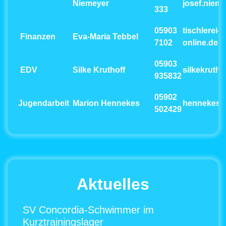
Niemeyer
josef.nie
333
05903
tischlerei-
Finanzen
Eva-Maria Tebbel
7102
online.de
05903
EDV
Silke Kruthoff
silkekruth
935832
05902
Jugendarbeit
Marion Hennekes
hennekes
502429
Aktuelles
SV Concordia-Schwimmer im
Kurztrainingslager